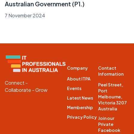
Australian Government (P1.)
7 November 2024
Company
Contact
Information
About ITPA
Connect -
Peel Street,
Events
Collaborate - Grow
Port
Melbourne,
Latest News
VIctoria 3207
Membership
Australia
Privacy Policy
Join our
Private
Facebook