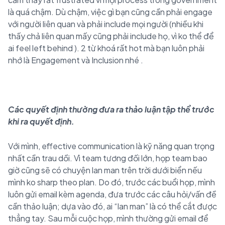
là quá chậm. Dù chậm, việc gì bạn cũng cần phải engage
với người liên quan và phải include mọi người (nhiều khi
thấy chả liên quan mấy cũng phải include họ, vì ko thể để
ai feel left behind
). 2 từ khoá rất hot mà bạn luôn phải
nhớ là Engagement và Inclusion nhé
.
Các quyết định thường đưa ra thảo luận tập thể trước
khi ra quyết định.
Với mình, effective communication là kỹ năng quan trọng
nhất cần trau dồi. Vì team tương đối lớn, họp team bao
giờ cũng sẽ có chuyện lan man trên trời dưới biển nếu
mình ko sharp theo plan. Do đó, trước các buổi họp, mình
luôn gửi email kèm agenda, đưa trước các câu hỏi/vấn đề
cần thảo luận; dựa vào đó, ai “lan man” là có thể cắt được
thẳng tay. Sau mỗi cuộc họp, mình thường gửi email để