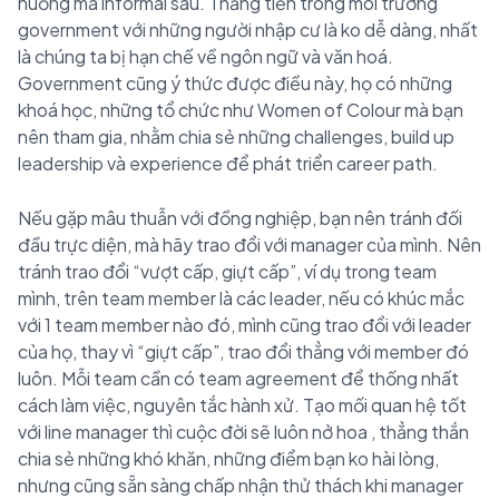
huống mà informal sau. Thăng tiến trong môi trường
government với những người nhập cư là ko dễ dàng, nhất
là chúng ta bị hạn chế về ngôn ngữ và văn hoá.
Government cũng ý thức được điều này, họ có những
khoá học, những tổ chức như Women of Colour mà bạn
nên tham gia, nhằm chia sẻ những challenges, build up
leadership và experience để phát triển career path.
Nếu gặp mâu thuẫn với đồng nghiệp, bạn nên tránh đối
đầu trực diện, mà hãy trao đổi với manager của mình. Nên
tránh trao đổi “vượt cấp, giựt cấp”, ví dụ trong team
mình, trên team member là các leader, nếu có khúc mắc
với 1 team member nào đó, mình cũng trao đổi với leader
của họ, thay vì “giựt cấp”, trao đổi thẳng với member đó
luôn.
Mỗi team cần có team agreement để thống nhất
cách làm việc, nguyên tắc hành xử.
Tạo mối quan hệ tốt
với line manager thì cuộc đời sẽ luôn nở hoa
, thẳng thắn
chia sẻ những khó khăn, những điểm bạn ko hài lòng,
nhưng cũng sẵn sàng chấp nhận thử thách khi manager