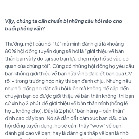
Vậy, chúng ta cần chuẩn bị những câu hỏi nào cho
buổi phỏng vấn?
Thường, một câu hỏi “tủ” mà mình đánh giá là khoảng
80% hội đồng tuyển dụng sẽ hỏi là “giới thiệu về bản
thân bạn và lý do tại sao bạn lựa chọn nộp hồ sơ vào cơ
quan của chúng tôi”. Cũng có những hội đồng họ yêu cầu
bạn không giới thiệu về bạn nữa vì họ đã biết bạn qua CV
rồi – trong trường hợp này thì bạn đành chịu. Nhưng nếu
như hội đồng họ đặt câu hỏi luôn mà không đề cập đến
chuyện bạn có được giới thiệu về bản thân không, thì bạn
cứ xin họ 2 phút để giới thiệu về bản thân mình (hổng lẽ
họ … không cho). Đây là 2 phút “bán hàng – bán thân”
đỉnh cao đấy bạn. Nó sẽ dẫn dắt cảm xúc ban đầu của
hội đồng tuyển dụng, họ sẽ cảm thấy “wow” về bạn,
đánh giá cao về bạn; hay là đánh giá thấp về bạn là nhờ