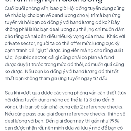
Cuối buổi phỏng vấn, bao giờ Hội đồng tuyển dụng cũng
sẽ nhắc lại cho bạn về band lương cho vị trí mà bạn ứng
tuyển và hỏi bạn có đồng ý với band lương đó ko? Đây
không phải là lúc bạn deal lương cụ thể, họ chỉ muốn đảm
bảo rằng cả hai bên điều hiểu kỳ vọng của nhau. Khác với
private sector, người ta có thể offer mức lương cực kỳ
cạnh tranh để “giựt” được ứng viên mà họ cho rằng xuất
sắc; ở public sector, cái gì cũng phải có plan và fund
được duyệt trước trong mức đó thôi, có muốn quá cũng
ko được. Nếu bạn ko đồng ý với band lương đó thì tốt
nhất bạn không tham gia ứng tuyển ngay từ đầu.
Sau khi vượt qua được các vòng phỏng vấn cần thiết (tùy
hội đồng tuyển dụng mà họ có thể là từ 3 cho đến 5
vòng), thì bạn sẽ cần phải cung cấp 2 reference checks.
Nếu cũng pass qua giai đoạn reference checks, thì họ sẽ
deal lương với bạn. Đến giai đoạn này thì gần như 99%
bạn được nhận rồi, nên mình đưa vài lưu ý nhỏ để bạn có