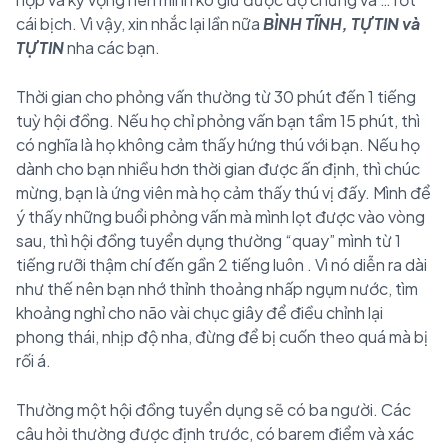
cái bịch. Vì vậy, xin nhắc lại lần nữa
BÌNH TĨNH, TỰ TIN và
TỰ TIN
nha các bạn.
Thời gian cho phỏng vấn thường từ 30 phút đến 1 tiếng
tuỳ hội đồng. Nếu họ chỉ phỏng vấn bạn tầm 15 phút, thì
có nghĩa là họ không cảm thấy hứng thú với bạn. Nếu họ
dành cho bạn nhiều hơn thời gian được ấn định, thì chúc
mừng, bạn là ứng viên mà họ cảm thấy thú vị đấy. Mình để
ý thấy những buổi phỏng vấn mà mình lọt được vào vòng
sau, thì hội đồng tuyển dụng thường “quay” mình từ 1
tiếng rưỡi thậm chí đến gần 2 tiếng luôn
. Vì nó diễn ra dài
như thế nên bạn nhớ thỉnh thoảng nhấp ngụm nước, tìm
khoảng nghỉ cho não vài chục giây để điều chỉnh lại
phong thái, nhịp độ nha, đừng để bị cuốn theo quá mà bị
rối á.
Thường một hội đồng tuyển dụng sẽ có ba người. Các
câu hỏi thường được định trước, có barem điểm và xác