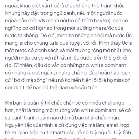
ngoài, khác biệt văn hoá là điều không thể tránh khỏi.
Nhưng hãy đặt trong ngữ cảnh, nếu một người nước
ngoài nào đến VN (chưa nói họ có thích hay ko), bạn có
nghĩ họ có cơ hội nào trong môi trường nhà nước của
nước ta không. Do đó, mình tin những cơ hội mà nước Úc
mang lại cho chúng ta là quá tuyệt vời rồi. Mình thấy Úc là
một nước có chính sách và môi trường rộng mở nhất cho
người nhập cư so với rất rất nhiều nước trên thế giới rồi
đó. Dĩ nhiên, đâu đó vẫn có những nơi white dominant,
có những racist ngầm, nhưng chả nơi đâu hoàn hảo, bạn
cứ “bơ đi mà sống” nếu nó ko hiển hiện lồ lộ là họ miss of
conduct để bạn có thể claim với cấp trên.
Khi bạn là quản lý thì chắc chắn sẽ có nhiều challenge
hơn, nhất là trong môi trường vốn white dominant, sẽ có
sự cạnh tranh ngầm nào đó mà bạn phải chấp nhận.
Nguyên tắc của mình là cứ đúng việc mà làm; email, họp
hành, giao tiếp cứ formal trước, rồi sẽ tuỳ người, tuỳ tình