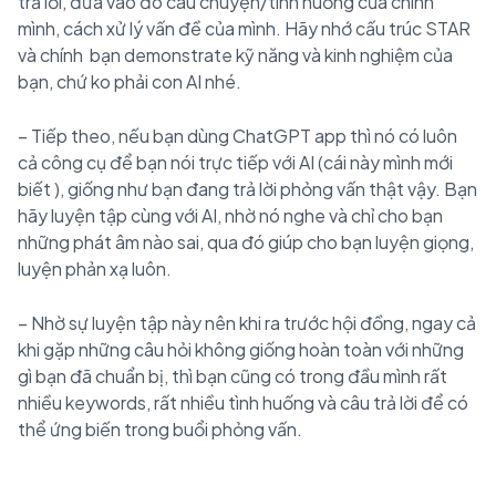
trả lời, đưa vào đó câu chuyện/tình huống của chính
mình, cách xử lý vấn đề của mình. Hãy nhớ cấu trúc STAR
và chính bạn demonstrate kỹ năng và kinh nghiệm của
bạn, chứ ko phải con AI nhé.
– Tiếp theo, nếu bạn dùng ChatGPT app thì nó có luôn
cả công cụ để bạn nói trực tiếp với AI (cái này mình mới
biết
), giống như bạn đang trả lời phỏng vấn thật vậy. Bạn
hãy luyện tập cùng với AI, nhờ nó nghe và chỉ cho bạn
những phát âm nào sai, qua đó giúp cho bạn luyện giọng,
luyện phản xạ luôn.
– Nhờ sự luyện tập này nên khi ra trước hội đồng, ngay cả
khi gặp những câu hỏi không giống hoàn toàn với những
gì bạn đã chuẩn bị, thì bạn cũng có trong đầu mình rất
nhiều keywords, rất nhiều tình huống và câu trả lời để có
thể ứng biến trong buổi phỏng vấn.