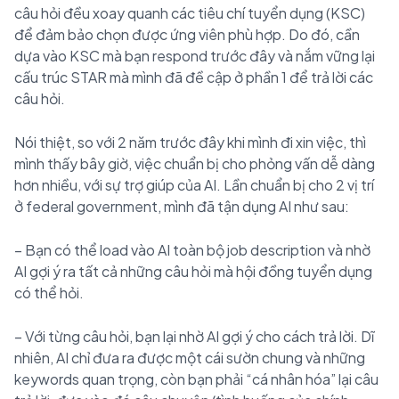
câu hỏi đều xoay quanh các tiêu chí tuyển dụng (KSC)
để đảm bảo chọn được ứng viên phù hợp. Do đó, cần
dựa vào KSC mà bạn respond trước đây và nắm vững lại
cấu trúc STAR mà mình đã đề cập ở phần 1 để trả lời các
câu hỏi.
Nói thiệt, so với 2 năm trước đây khi mình đi xin việc, thì
mình thấy bây giờ, việc chuẩn bị cho phỏng vấn dễ dàng
hơn nhiều, với sự trợ giúp của AI. Lần chuẩn bị cho 2 vị trí
ở federal government, mình đã tận dụng AI như sau:
– Bạn có thể load vào AI toàn bộ job description và nhờ
AI gợi ý ra tất cả những câu hỏi mà hội đồng tuyển dụng
có thể hỏi.
– Với từng câu hỏi, bạn lại nhờ AI gợi ý cho cách trả lời. Dĩ
nhiên, AI chỉ đưa ra được một cái sườn chung và những
keywords quan trọng, còn bạn phải “cá nhân hóa” lại câu