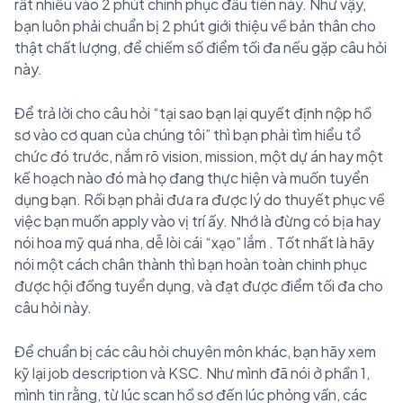
rất nhiều vào 2 phút chinh phục đầu tiên này. Như vậy,
bạn luôn phải chuẩn bị 2 phút giới thiệu về bản thân cho
thật chất lượng, để chiếm số điểm tối đa nếu gặp câu hỏi
này.
Để trả lời cho câu hỏi “tại sao bạn lại quyết định nộp hồ
sơ vào cơ quan của chúng tôi” thì bạn phải tìm hiểu tổ
chức đó trước, nắm rõ vision, mission, một dự án hay một
kế hoạch nào đó mà họ đang thực hiện và muốn tuyển
dụng bạn. Rồi bạn phải đưa ra được lý do thuyết phục về
việc bạn muốn apply vào vị trí ấy. Nhớ là đừng có bịa hay
nói hoa mỹ quá nha, dễ lòi cái “xạo” lắm
. Tốt nhất là hãy
nói một cách chân thành thì bạn hoàn toàn chinh phục
được hội đồng tuyển dụng, và đạt được điểm tối đa cho
câu hỏi này.
Để chuẩn bị các câu hỏi chuyên môn khác, bạn hãy xem
kỹ lại job description và KSC. Như mình đã nói ở phần 1,
mình tin rằng, từ lúc scan hồ sơ đến lúc phỏng vấn, các