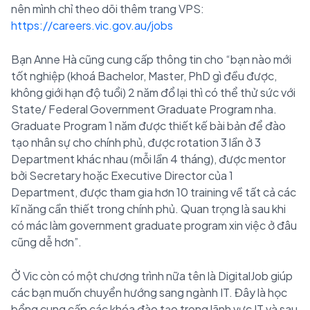
nên mình chỉ theo dõi thêm trang VPS:
https://careers.vic.gov.au/jobs
Bạn Anne Hà cũng cung cấp thông tin cho “bạn nào mới
tốt nghiệp (khoá Bachelor, Master, PhD gì đều được,
không giới hạn độ tuổi) 2 năm đổ lại thì có thể thử sức với
State/ Federal Government Graduate Program nha.
Graduate Program 1 năm được thiết kế bài bản để đào
tạo nhân sự cho chính phủ, được rotation 3 lần ở 3
Department khác nhau (mỗi lần 4 tháng), được mentor
bởi Secretary hoặc Executive Director của 1
Department, được tham gia hơn 10 training về tất cả các
kĩ năng cần thiết trong chính phủ. Quan trọng là sau khi
có mác làm government graduate program xin việc ở đâu
cũng dễ hơn”.
Ở Vic còn có một chương trình nữa tên là DigitalJob giúp
các bạn muốn chuyển hướng sang ngành IT. Đây là học
bổng cung cấp các khóa đào tạo trong lãnh vực IT và sau