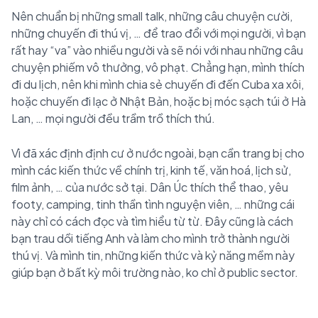
Nên chuẩn bị những small talk, những câu chuyện cười,
những chuyến đi thú vị, … để trao đổi với mọi người, vì bạn
rất hay “va” vào nhiều người và sẽ nói với nhau những câu
chuyện phiếm vô thưởng, vô phạt. Chẳng hạn, mình thích
đi du lịch, nên khi mình chia sẻ chuyến đi đến Cuba xa xôi,
hoặc chuyến đi lạc ở Nhật Bản, hoặc bị móc sạch túi ở Hà
Lan, … mọi người đều trầm trồ thích thú.
Vì đã xác định định cư ở nước ngoài, bạn cần trang bị cho
mình các kiến thức về chính trị, kinh tế, văn hoá, lịch sử,
film ảnh, … của nước sở tại. Dân Úc thích thể thao, yêu
footy, camping, tinh thần tình nguyện viên, … những cái
này chỉ có cách đọc và tìm hiểu từ từ. Đây cũng là cách
bạn trau dồi tiếng Anh và làm cho mình trở thành người
thú vị. Và mình tin, những kiến thức và kỷ năng mềm này
giúp bạn ở bất kỳ môi trường nào, ko chỉ ở public sector.