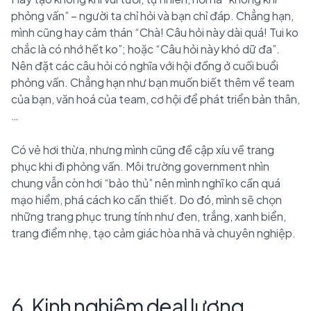
phỏng vấn” – người ta chỉ hỏi và bạn chỉ đáp. Chẳng hạn,
mình cũng hay cảm thán “Chà! Câu hỏi này dài quá! Tui ko
chắc là có nhớ hết ko”; hoặc “Câu hỏi này khó dữ đa”.
Nên đặt các câu hỏi có nghĩa với hội đồng ở cuối buổi
phỏng vấn. Chẳng hạn như bạn muốn biết thêm về team
của bạn, văn hoá của team, cơ hội để phát triển bản thân,
…
Có vẻ hơi thừa, nhưng mình cũng đề cập xíu về trang
phục khi đi phỏng vấn. Môi trường government nhìn
chung vẫn còn hơi “bảo thủ” nên mình nghĩ ko cần quá
mạo hiểm, phá cách ko cần thiết. Do đó, mình sẽ chọn
những trang phục trung tính như đen, trắng, xanh biển,
trang điểm nhẹ, tạo cảm giác hòa nhã và chuyên nghiệp.
6. Kinh nghiệm deal lương