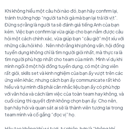
Khi không hiểu một câu hỏi nào đó, bạn hãy confirm lại,
tránh trường hợp “người ta hỏi gà mà bạn lại trả lời vịt”.
Đừng sợ rằng là người ta sẽ đánh giá tiếng Anh của bạn
kém. Việc bạn confirm lại vừa giúp cho bạn nắm được câu
hỏi một cách chính xác, vừa giúp bạn “câu giờ” một xíu với
những câu hỏi khó
. Nên nhớ rằng khi phỏng vấn, hội đồng
tuyển dụng không chỉ là tìm người giỏi nhất, mà thực ra là
tìm người phù hợp nhất cho team của mình. Mình ví dụ khi
mình ngồi ở một hội đồng tuyển dụng, có một ứng viên
rất giỏi, skills set và kinh nghiệm của bạn ấy vượt trên các
ứng viên khác, nhưng cách bạn ấy communicate rất khó
hiểu và tụi mình đã phải cân nhắc liệu bạn ấy có phù hợp
với văn hóa và cách làm việc của toàn team hay không, và
cuối cùng thì quyết định không chọn bạn ấy. Cho nên,
bạn hãy hỏi và quan sát ai sẽ là thành viên tương lai trong
team mình và cố gắng “đọc vị” họ.
Hãy tạo không khí vui tươi, tự nhiên, hơn là “không khí