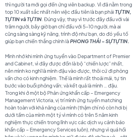
thì người ta mới gọi đến ứng viên backup. Vì đã nằm trong
top 10 xuất sắc nhất nên việc đầu tiên là bạn phải
TỰ TIN,
TỰ TIN và TỰ TIN
. Đúng vậy, thay vì trước đây đấu với vài
trăm người, bây giờ bạn chỉ đấu với 5-10 người, mà ai
cũng sàng sàng kỹ năng, trình độ như bạn, do đó yếu tố
giúp bạn chiến thắng chính là
PHONG THÁI – SỰ TỰ TIN.
Mình nhớ khi mình ứng tuyển vào Department of Premier
and Cabinet, vì đây được đồn là bộ “chiến lược” nhất,
nên mình ko nghĩ là mình đậu vào được, thôi cứ đi phỏng
vấn cho có kinh nghiệm. Thế là mình rất thoải mái, tự tin
bước vào buổi phỏng vấn; và kết quả là mình … đậu.
Trong khi ở một bộ Phản ứng khẩn cấp – Emergency
Management Victoria, vị trí mình ứng tuyển matching
hoàn toàn với khả năng của mình (thậm chí nó còn hơi bị
dưới tầm của mình một tý vì mình có trên 5 năm kinh
nghiệm thực chiến trong lĩnh vực các dịch vụ cảnh báo
khẩn cấp – Emergency Services luôn), nhưng vì quá hồi
hộp và kỳ vọng nên mình ko giữ được độ chững và … rớt