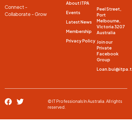
About ITPA
Connect -
Peel Street,
Events
Collaborate - Grow
Port
Melbourne,
Latest News
VIctoria 3207
Membership
Australia
Privacy Policy
Join our
Private
Facebook
Group
Loan.bui@itpa.
© IT Professionals In Australia. All rights
reserved.