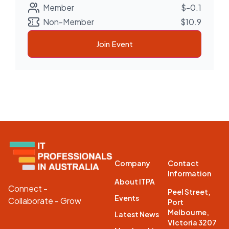
Member
$-0.1
Non-Member
$10.9
Join Event
Company
Contact
Information
About ITPA
Connect -
Peel Street,
Events
Collaborate - Grow
Port
Melbourne,
Latest News
VIctoria 3207